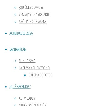
Geokeda Granada
, justo en el desvío del
Cantarriján
¿QUIÉNES SOMOS?
quedarnos sólo con con los más altos y bajar
VENTAJAS DE ASOCIARTE
ASÓCIATE CON AAPNC
Durante las aproximadamente
5 horas
que 
ACTIVIDADES 2026
pozas de agua
que encontramos en la parte 
CANTARRIJÁN
Pero no todo el tiempo fue empleado en «r
EL NUDISMO
pozas y en el embalse, con parada para co
LA PLAYA Y SU ENTORNO
GALERIA DE FOTOS
Mira
AQUÍ
el recorrido de la Ruta.
¿QUÉ HACEMOS?
ACTIVIDADES
NUDISTAS EN ACCIÓN