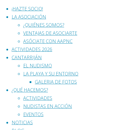
¡HAZTE SOCIO!
LA ASOCIACIÓN
¿QUIÉNES SOMOS?
Saltar
VENTAJAS DE ASOCIARTE
3ª RUTA SENDER
al
ASÓCIATE CON AAPNC
contenido
ACTIVIDADES 2026
CANTARRIJÁN
EL NUDISMO
BARRANCO DE RÍO VERDE (OT
LA PLAYA Y SU ENTORNO
GALERIA DE FOTOS
¿QUÉ HACEMOS?
¡Vuelta a las andadas!
ACTIVIDADES
NUDISTAS EN ACCIÓN
Y nunca mejor dicho. Los
Amigos de la P
EVENTOS
seguridad que siempre nos ha caracterizad
NOTICIAS
caminata que nos llevó hasta
Río Verde
, 