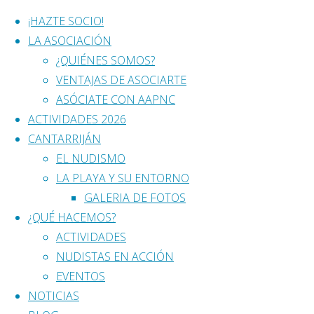
Saltar al contenido
¡HAZTE SOCIO!
LA ASOCIACIÓN
¿QUIÉNES SOMOS?
VENTAJAS DE ASOCIARTE
ASÓCIATE CON AAPNC
ACTIVIDADES 2026
CANTARRIJÁN
EL NUDISMO
Así fue el ENCU
LA PLAYA Y SU ENTORNO
GALERIA DE FOTOS
¿QUÉ HACEMOS?
ACTIVIDADES
agosto 22, 2019
agosto 22, 2019
NUDISTAS EN ACCIÓN
EVENTOS
Cantarriján es una playa nudista. Y ayer, 
NOTICIAS
Porque fuísteis vosotros, el casi un cente