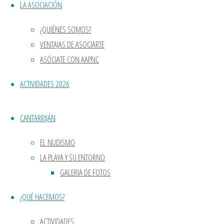
LA ASOCIACIÓN
natural y la libertad es sensacional. Porq
Nudista
el planeta.
Cantarriján
¿QUIÉNES SOMOS?
VENTAJAS DE ASOCIARTE
Os dejamos con un breve resumen fotográfi
ASÓCIATE CON AAPNC
ACTIVIDADES 2026
CANTARRIJÁN
EL NUDISMO
LA PLAYA Y SU ENTORNO
GALERIA DE FOTOS
AAPNC EN CONDÉ NAST TRAVELER
¿QUÉ HACEMOS?
¡Volvemos a “H&E Naturist”!
Volver arriba
ACTIVIDADES