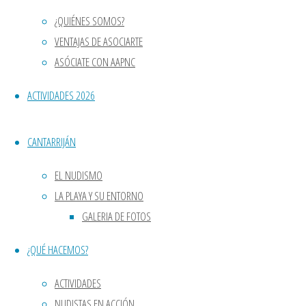
vergüenza a la desnudez y a su propio cue
Cantarriján
¿QUIÉNES SOMOS?
York” en busca de reconocimiento, normali
VENTAJAS DE ASOCIARTE
ASÓCIATE CON AAPNC
Ésta, es la revolucionaria y esperanzadora 
ACTIVIDADES 2026
medio mundo. Una historia que hoy continú
Sus maravillosos creadores, Enrique e In
CANTARRIJÁN
en la que consiguieron presupuesto hacer 
EL NUDISMO
Con una altura aproximada de 12 cm y hecha
LA PLAYA Y SU ENTORNO
GALERIA DE FOTOS
Inés y Enrique Díaz-Rato, sus creadore
¿QUÉ HACEMOS?
Pero los Neudies, son mucho más que simpl
ACTIVIDADES
pasar de la vergüenza y del estigma social,
NUDISTAS EN ACCIÓN