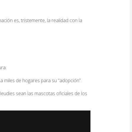
ión es, tristemente, la realidad con la
ura.
 a miles de hogares para su “adopción”.
udies sean las mascotas oficiales de los