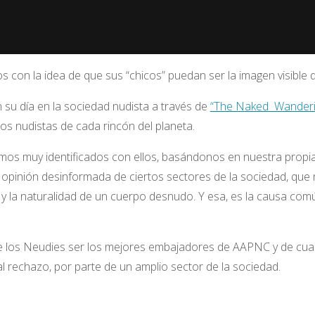
on la idea de que sus “chicos” puedan ser la imagen visible q
 su día en la sociedad nudista a través de
“The Naked Wanderi
s nudistas de cada rincón del planeta.
os muy identificados con ellos, basándonos en nuestra propia
a opinión desinformada de ciertos sectores de la sociedad, que
 y la naturalidad de un cuerpo desnudo. Y esa, es la causa com
n de los Neudies ser los mejores embajadores de AAPNC y de cua
al rechazo, por parte de un amplio sector de la sociedad.