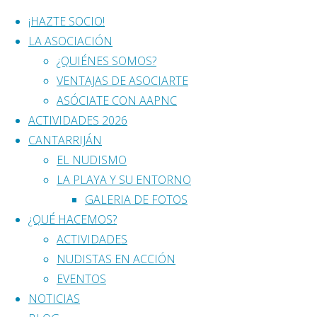
¡HAZTE SOCIO!
LA ASOCIACIÓN
Saltar
¿QUIÉNES SOMOS?
al
VENTAJAS DE ASOCIARTE
contenido
ASÓCIATE CON AAPNC
ACTIVIDADES 2026
CANTARRIJÁN
EL NUDISMO
Llegan los Neudie
LA PLAYA Y SU ENTORNO
GALERIA DE FOTOS
AAPNC
¿QUÉ HACEMOS?
ACTIVIDADES
NUDISTAS EN ACCIÓN
EVENTOS
enero 12, 2020
enero 12, 2020
NOTICIAS