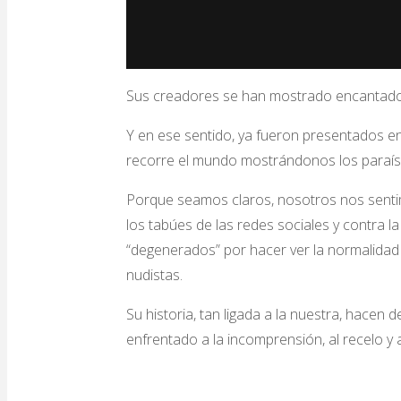
Sus creadores se han mostrado encantados c
Y en ese sentido, ya fueron presentados en
recorre el mundo mostrándonos los paraíso
Porque seamos claros, nosotros nos sentim
los tabúes de las redes sociales y contra l
“degenerados” por hacer ver la normalidad
nudistas.
Su historia, tan ligada a la nuestra, hace
enfrentado a la incomprensión, al recelo y 