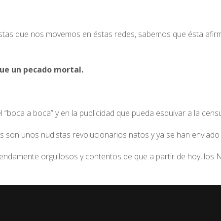
distas que nos movemos en éstas redes, sabemos que ésta afirmac
ue un pecado mortal.
el “boca a boca” y en la publicidad que pueda esquivar a la cens
s son unos nudistas revolucionarios natos y ya se han enviado
damente orgullosos y contentos de que a partir de hoy, los Ne