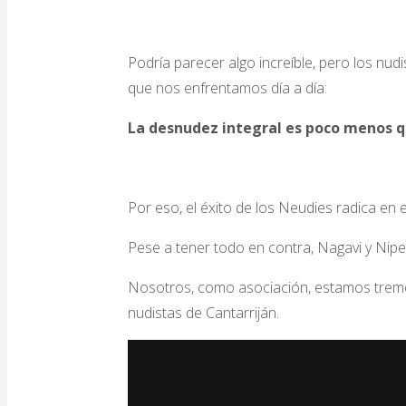
Podría parecer algo increíble, pero los nu
que nos enfrentamos día a día:
La desnudez integral es poco menos q
Por eso, el éxito de los Neudies radica en 
Pese a tener todo en contra, Nagavi y Nipe
Nosotros, como asociación, estamos tremen
nudistas de Cantarriján.