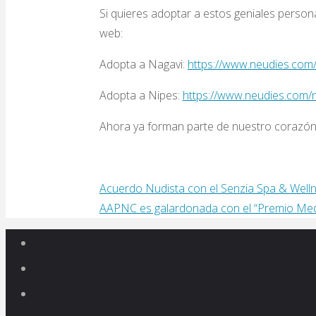
Si quieres adoptar a estos geniales perso
web:
Adopta a Nagavi:
https://www.neudies.com/
Adopta a Nipes:
https://www.neudies.com/n
Ahora ya forman parte de nuestro corazón 
Acuerdo Nudista con el Senzia Spa & Well
AAPNC es galardonada con el “Premio Med
Volver
arriba