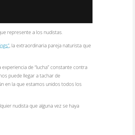
ue represente a los nudistas.
ngs”
, la extraordinaria pareja naturista que
 experiencia de “lucha” constante contra
 nos puede llegar a tachar de
ún en la que estamos unidos todos los
lquier nudista que alguna vez se haya