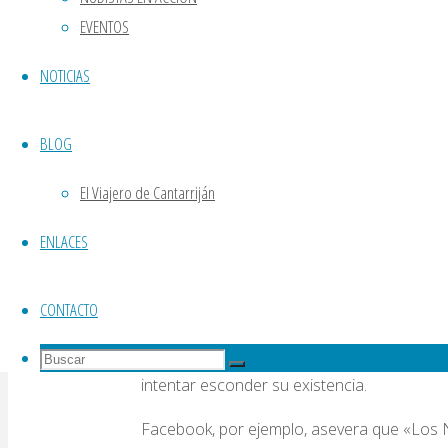
EVENTOS
Porque como siempre decimos, y ante el h
NOTICIAS
sociedad, esto puede confundir a los niños 
cómodos ante la desnudez de propios y ext
BLOG
Nipes y Nagavi, los Neudies
El Viajero de Cantarriján
Aunque los Neudies son unos adorables pe
tremendamente beneficioso para cambiar la
ENLACES
ayudará a que esa parte de la sociedad ca
Pese a todo, los Neudies siguen teniendo s
CONTACTO
adorables como a nosotros. Porque los mis
Buscar:
mayoría de las redes sociales. Facebook o 
Buscar
Buscar
intentar esconder su existencia.
Facebook, por ejemplo, asevera que «Los N