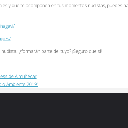
najes y que te acompañen en tus momentos nudistas, puedes ha
nagavi/
ipes/
nudista…¿formarán parte del tuyo? ¡Seguro que si!
ness de Almuñécar
io Ambiente 2019”