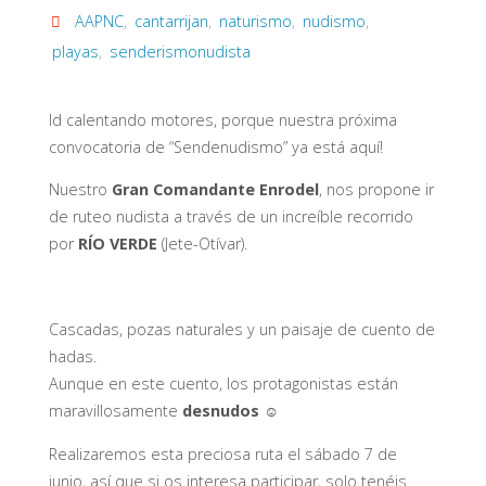
AAPNC
,
cantarrijan
,
naturismo
,
nudismo
,
playas
,
senderismonudista
Id calentando motores, porque nuestra próxima
convocatoria de “Sendenudismo” ya está aquí!
Nuestro
Gran Comandante Enrodel
, nos propone ir
de ruteo nudista a través de un increíble recorrido
por
RÍO VERDE
(Jete-Otívar).
Cascadas, pozas naturales y un paisaje de cuento de
hadas.
Aunque en este cuento, los protagonistas están
maravillosamente
desnudos
☺️
Realizaremos esta preciosa ruta el sábado 7 de
junio, así que si os interesa participar, solo tenéis