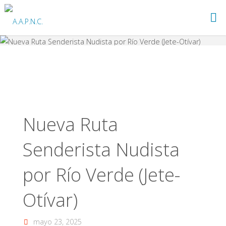
Saltar
al
A.A.P.N.C.
contenido
Nueva Ruta
Senderista Nudista
por Río Verde (Jete-
Otívar)
mayo 23, 2025