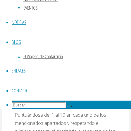
criterios, tal y como consta en las bases del
EVENTOS
certamen:
NOTICIAS
Originalidad y Creatividad
(30% de la
puntuación).
BLOG
Calidad Literaria y Estilo
(25% de la
puntuación).
El Viajero de Cantarriján
Coherencia Narrativa y Estructura
(20% de la puntuación).
ENLACES
Desarrollo de Personajes y Atmosfera
(15% de la puntuación)
CONTACTO
Ortografía, Gramática y Formato
(10% de la puntuación).
Buscar:
Buscar
Buscar
Puntuándose del 1 al 10 en cada uno de los
mencionados apartados y respetando el