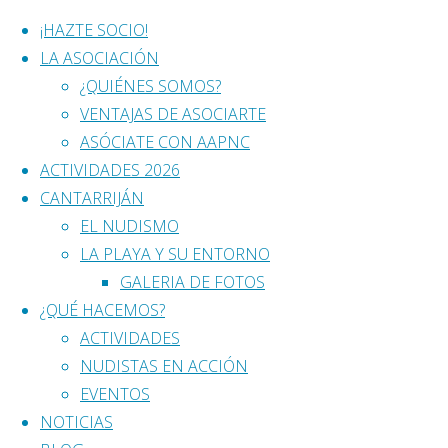
¡HAZTE SOCIO!
LA ASOCIACIÓN
Saltar
¿QUIÉNES SOMOS?
al
VENTAJAS DE ASOCIARTE
contenido
ASÓCIATE CON AAPNC
ACTIVIDADES 2026
CANTARRIJÁN
Certamen de
EL NUDISMO
LA PLAYA Y SU ENTORNO
GALERIA DE FOTOS
Relatos Cortos: “El
¿QUÉ HACEMOS?
ACTIVIDADES
Verbo Desnudo”
NUDISTAS EN ACCIÓN
EVENTOS
NOTICIAS