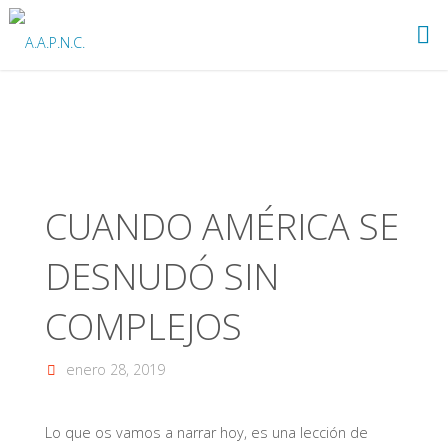
Saltar
al
A.A.P.N.C.
contenido
CUANDO AMÉRICA SE
DESNUDÓ SIN
COMPLEJOS
enero 28, 2019
Lo que os vamos a narrar hoy, es una lección de