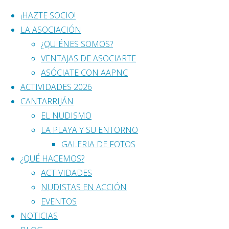
¡HAZTE SOCIO!
LA ASOCIACIÓN
¿QUIÉNES SOMOS?
Saltar
VENTAJAS DE ASOCIARTE
LA FEN, EN LA
al
ASÓCIATE CON AAPNC
contenido
ACTIVIDADES 2026
JORNADA
CANTARRIJÁN
EL NUDISMO
LA PLAYA Y SU ENTORNO
NUDISTA
GALERIA DE FOTOS
¿QUÉ HACEMOS?
ACTIVIDADES
junio 20, 2018
mayo 29, 2019
NUDISTAS EN ACCIÓN
Ismael Rodrigo, el Presidente de la Federación
EVENTOS
Española de Naturismo, ha confirmado su
NOTICIAS
asistencia y participación en la Gran Jornada