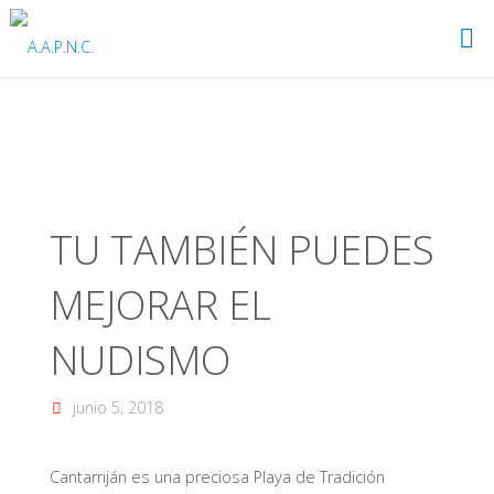
Saltar
al
A.A.P.N.C.
contenido
TU TAMBIÉN PUEDES
MEJORAR EL
NUDISMO
junio 5, 2018
Cantarriján es una preciosa Playa de Tradición