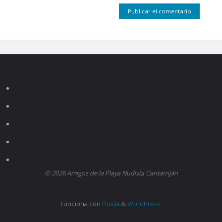
© 2026 Amigos de la Playa Nudista Cantarriján
Funciona con
Fluida
&
WordPress.