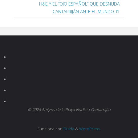
H&E Y EL ”OJO ESPAÑOL” QUE DESNUDA
CANTARRIJÁN ANTE EL MUNDO
© 2026 Amigos de la Playa Nudista Cantarriján
Funciona con
Fluida
&
WordPress.