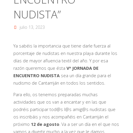
NUDISTA”
julio 13, 2023
Ya sabéis la importancia que tiene darle fuerza al
porcentaje de nudistas en nuestra playa durante los
días de mayor afluencia textil del año. Y por esa
razón queremos que ésta
Vª JORNADA DE
ENCUENTRO NUDISTA
sea un día grande para el
nudismo de Cantarriján en todos los sentidos.
Para ello, os tenemos preparadas muchas
actividades que os van a encantar y en las que
podréis participar tod@s l@s amig@s nudistas que
os inscribáis y nos acompañéis en Cantarriján el
próximo
12 de agosto
. Va a ser un día en el que nos
vamos a divertir mucho a la vez que le damos