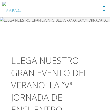
Saltar
al
A.A.P.N.C.
contenido
LLEGA NUESTRO
GRAN EVENTO DEL
VERANO: LA “Vª
JORNADA DE
ENCUENTRO